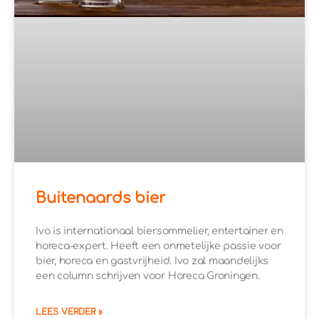
Buitenaards bier
Ivo is internationaal biersommelier, entertainer en
horeca-expert. Heeft een onmetelijke passie voor
bier, horeca en gastvrijheid. Ivo zal maandelijks
een column schrijven voor Horeca Groningen.
LEES VERDER »