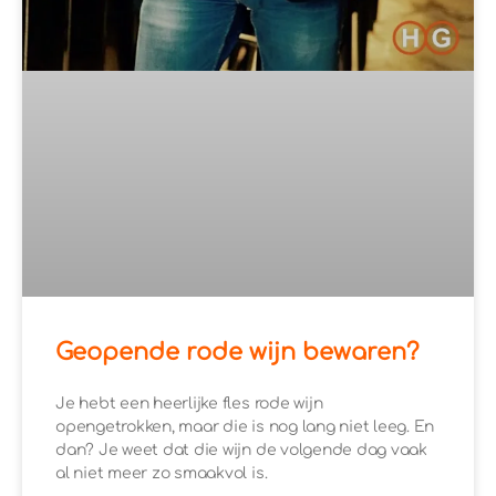
Geopende rode wijn bewaren?
Je hebt een heerlijke fles rode wijn
opengetrokken, maar die is nog lang niet leeg. En
dan? Je weet dat die wijn de volgende dag vaak
al niet meer zo smaakvol is.