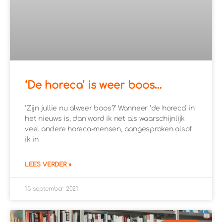
‘De horeca’ is weer boos…
‘Zijn jullie nu alweer boos?’ Wanneer ‘de horeca’ in
het nieuws is, dan word ik net als waarschijnlijk
veel andere horeca-mensen, aangesproken alsof
ik in
LEES VERDER »
15 september 2021