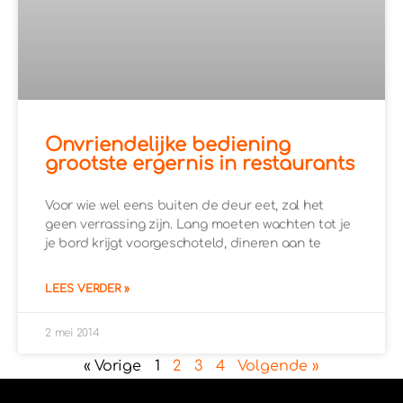
Onvriendelijke bediening
grootste ergernis in restaurants
Voor wie wel eens buiten de deur eet, zal het
geen verrassing zijn. Lang moeten wachten tot je
je bord krijgt voorgeschoteld, dineren aan te
LEES VERDER »
2 mei 2014
« Vorige
1
2
3
4
Volgende »