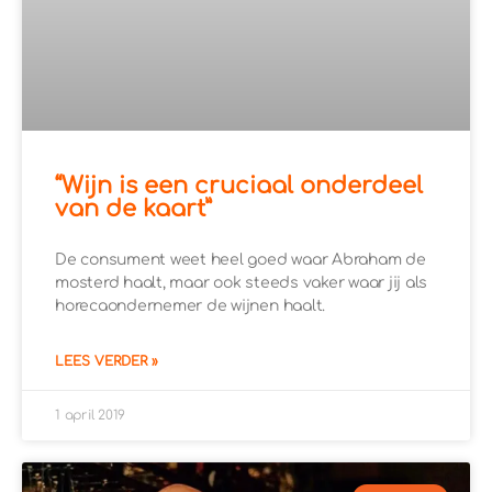
“Wijn is een cruciaal onderdeel
van de kaart”
De consument weet heel goed waar Abraham de
mosterd haalt, maar ook steeds vaker waar jij als
horecaondernemer de wijnen haalt.
LEES VERDER »
1 april 2019