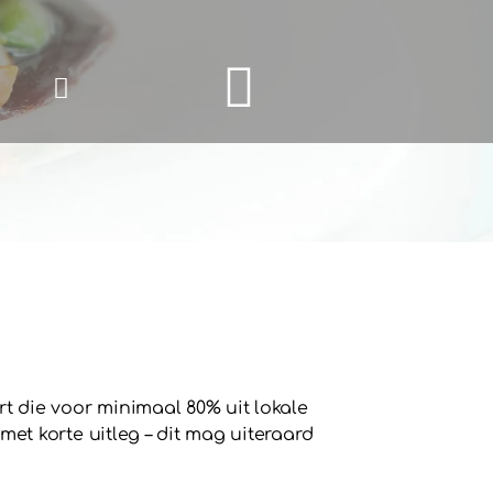
webcams in groningen
 die voor minimaal 80% uit lokale
et korte uitleg – dit mag uiteraard