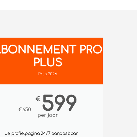
ABONNEMENT PRO
PLUS
Prijs 2026
599
€
€
650
per jaar
Je profielpagina 24/7 aanpasbaar