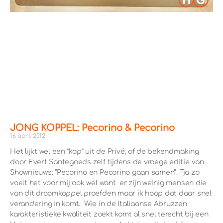
JONG KOPPEL: Pecorino & Pecorino
16 april 2012
Het lijkt wel een “kop” uit de Privé; of de bekendmaking
door Evert Santegoeds zelf tijdens de vroege editie van
Shownieuws: “Pecorino en Pecorino gaan samen”. Tja zo
voelt het voor mij ook wel want er zijn weinig mensen die
van dit droomkoppel proefden maar ik hoop dat daar snel
verandering in komt. Wie in de Italiaanse Abruzzen
karakteristieke kwaliteit zoekt komt al snel terecht bij een