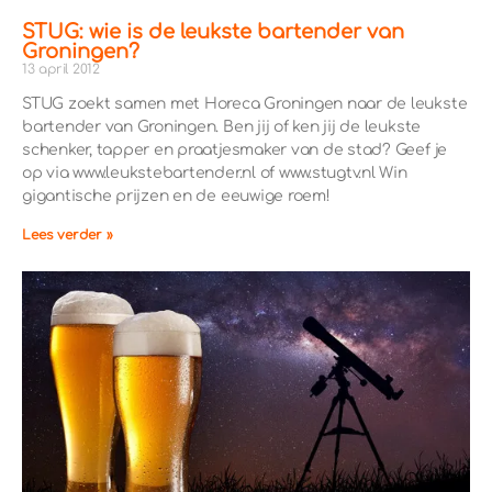
STUG: wie is de leukste bartender van
Groningen?
13 april 2012
STUG zoekt samen met Horeca Groningen naar de leukste
bartender van Groningen. Ben jij of ken jij de leukste
schenker, tapper en praatjesmaker van de stad? Geef je
op via www.leukstebartender.nl of www.stugtv.nl Win
gigantische prijzen en de eeuwige roem!
Lees verder »