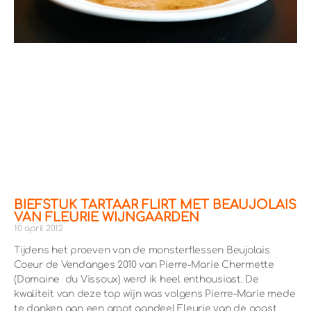
BIEFSTUK TARTAAR FLIRT MET BEAUJOLAIS
VAN FLEURIE WIJNGAARDEN
10 april 2012
Tijdens het proeven van de monsterflessen Beujolais
Coeur de Vendanges 2010 van Pierre-Marie Chermette
(Domaine du Vissoux) werd ik heel enthousiast. De
kwaliteit van deze top wijn was volgens Pierre-Marie mede
te danken aan een groot aandeel Fleurie van de oogst