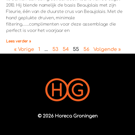
2010. Hij blende namelijk de basis Beaujolais met zijn
Fleurie, één van de duurste crus van Beaujolais. Met de
hand geplukte druiven, minimale
filtering…….complimenten voor deze assemblage die
perfect is voor het voorjaar en
Lees verder »
« Vorige
1
…
53
54
55
56
Volgende »
© 2026 Horeca Groningen