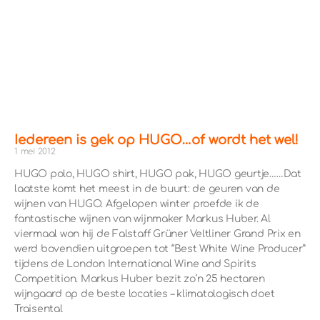
Iedereen is gek op HUGO…of wordt het wel!
1 mei 2012
HUGO polo, HUGO shirt, HUGO pak, HUGO geurtje……Dat
laatste komt het meest in de buurt: de geuren van de
wijnen van HUGO. Afgelopen winter proefde ik de
fantastische wijnen van wijnmaker Markus Huber. Al
viermaal won hij de Falstaff Grüner Veltliner Grand Prix en
werd bovendien uitgroepen tot “Best White Wine Producer”
tijdens de London International Wine and Spirits
Competition. Markus Huber bezit zo’n 25 hectaren
wijngaard op de beste locaties – klimatologisch doet
Traisental