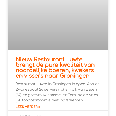
Nieuw Restaurant Luwte
brengt de pure kwaliteit van
noordelijke boeren, kwekers
en vissers naar Groningen
Restaurant Luwte in Groningen is open. Aan de
Zwanestraat 26 serveren chef Falk van Essen
(32) en gastvrouw-sommelier Caroline de Vries
(31) topgastronomie met ingrediënten
LEES VERDER »