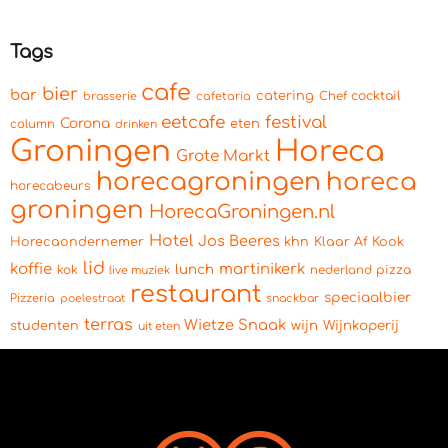
Tags
cafe
bier
bar
catering
cocktail
brasserie
cafetaria
Chef
eetcafe
festival
Corona
eten
column
drinken
Groningen
Horeca
Grote Markt
horecagroningen
horeca
horecabeurs
groningen
HorecaGroningen.nl
Hotel
Jos Beeres
Horecaondernemer
khn
Klaar Af Kook
lid
koffie
martinikerk
lunch
kok
pizza
live muziek
nederland
restaurant
speciaalbier
Pizzeria
snackbar
poelestraat
terras
Wietze Snaak
wijn
Wijnkoperij
studenten
uit eten