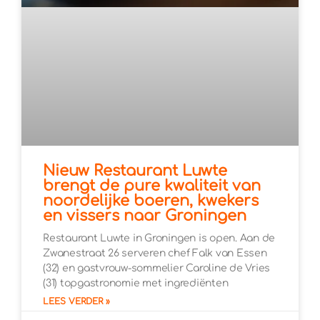
Nieuw Restaurant Luwte
brengt de pure kwaliteit van
noordelijke boeren, kwekers
en vissers naar Groningen
Restaurant Luwte in Groningen is open. Aan de
Zwanestraat 26 serveren chef Falk van Essen
(32) en gastvrouw-sommelier Caroline de Vries
(31) topgastronomie met ingrediënten
LEES VERDER »