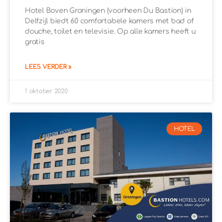
Hotel Boven Groningen (voorheen Du Bastion) in
Delfzijl biedt 60 comfortabele kamers met bad of
douche, toilet en televisie. Op alle kamers heeft u
gratis
LEES VERDER »
1 oktober 2020
HOTEL