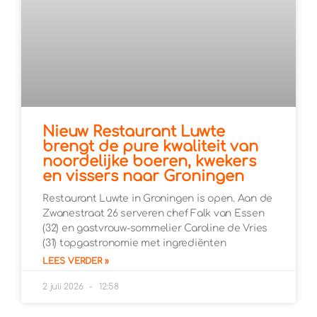
Nieuw Restaurant Luwte
brengt de pure kwaliteit van
noordelijke boeren, kwekers
en vissers naar Groningen
Restaurant Luwte in Groningen is open. Aan de
Zwanestraat 26 serveren chef Falk van Essen
(32) en gastvrouw-sommelier Caroline de Vries
(31) topgastronomie met ingrediënten
LEES VERDER »
2 juli 2026
12:58