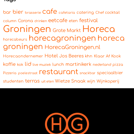
cafe
bier
bar
catering
cocktail
brasserie
cafetaria
Chef
eetcafe
festival
Corona
eten
column
drinken
Groningen
Horeca
Grote Markt
horecagroningen
horeca
horecabeurs
groningen
HorecaGroningen.nl
Hotel
Jos Beeres
Horecaondernemer
khn
Klaar Af Kook
lid
koffie
martinikerk
lunch
kok
pizza
live muziek
nederland
restaurant
speciaalbier
Pizzeria
snackbar
poelestraat
terras
Wietze Snaak
wijn
Wijnkoperij
studenten
uit eten