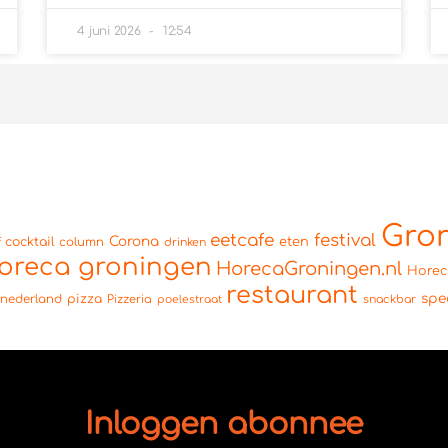
4 juni 2026
12:54
Gro
eetcafe
festival
Corona
cocktail
eten
f
column
drinken
oreca groningen
HorecaGroningen.nl
Hore
restaurant
spe
pizza
nederland
Pizzeria
snackbar
poelestraat
Inloggen abonnee