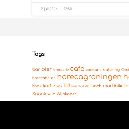
2 juli 2026
12:58
Tags
cafe
bier
bar
catering
brasserie
cafetaria
Che
horecagroningen
h
horecabeurs
lid
koffie
martinikerk
lunch
Kook
kok
live muziek
Snaak
wijn
Wijnkoperij