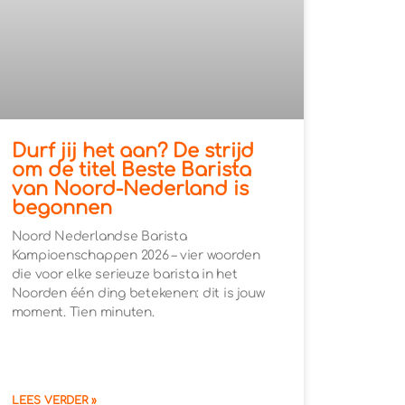
Durf jij het aan? De strijd
om de titel Beste Barista
van Noord-Nederland is
begonnen
Noord Nederlandse Barista
Kampioenschappen 2026 – vier woorden
die voor elke serieuze barista in het
Noorden één ding betekenen: dit is jouw
moment. Tien minuten.
LEES VERDER »