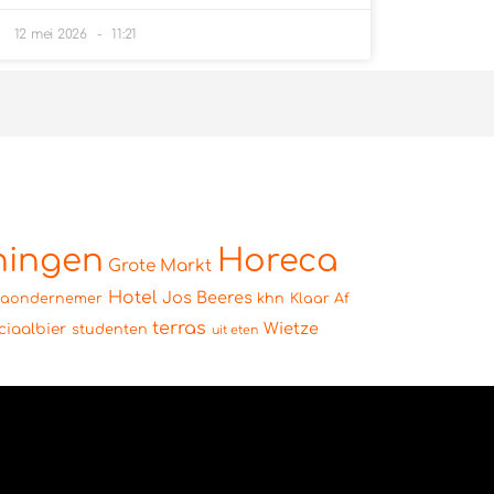
12 mei 2026
11:21
ningen
Horeca
Grote Markt
Hotel
Jos Beeres
caondernemer
khn
Klaar Af
terras
Wietze
ciaalbier
studenten
uit eten