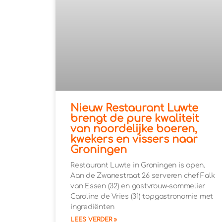
Nieuw Restaurant Luwte
brengt de pure kwaliteit
van noordelijke boeren,
kwekers en vissers naar
Groningen
Restaurant Luwte in Groningen is open.
Aan de Zwanestraat 26 serveren chef Falk
van Essen (32) en gastvrouw-sommelier
Caroline de Vries (31) topgastronomie met
ingrediënten
LEES VERDER »