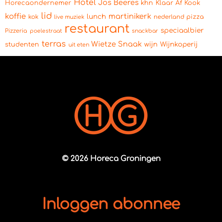
Hotel
Jos Beeres
Horecaondernemer
khn
Klaar Af Kook
lid
koffie
martinikerk
lunch
kok
pizza
live muziek
nederland
restaurant
speciaalbier
Pizzeria
snackbar
poelestraat
terras
Wietze Snaak
wijn
Wijnkoperij
studenten
uit eten
© 2026 Horeca Groningen
Inloggen abonnee