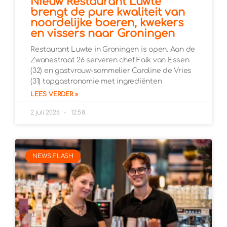
Nieuw Restaurant Luwte
brengt de pure kwaliteit van
noordelijke boeren, kwekers
en vissers naar Groningen
Restaurant Luwte in Groningen is open. Aan de
Zwanestraat 26 serveren chef Falk van Essen
(32) en gastvrouw-sommelier Caroline de Vries
(31) topgastronomie met ingrediënten
LEES VERDER »
2 juli 2026
12:58
NEWS FLASH