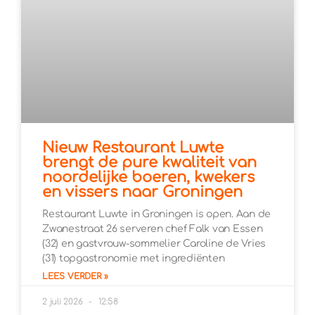
Nieuw Restaurant Luwte
brengt de pure kwaliteit van
noordelijke boeren, kwekers
en vissers naar Groningen
Restaurant Luwte in Groningen is open. Aan de
Zwanestraat 26 serveren chef Falk van Essen
(32) en gastvrouw-sommelier Caroline de Vries
(31) topgastronomie met ingrediënten
LEES VERDER »
2 juli 2026
12:58