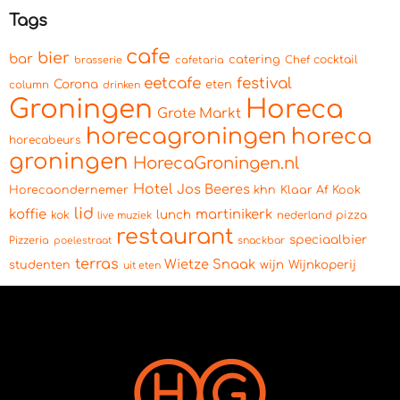
Tags
cafe
bier
bar
catering
cocktail
brasserie
cafetaria
Chef
eetcafe
festival
Corona
eten
column
drinken
Groningen
Horeca
Grote Markt
horecagroningen
horeca
horecabeurs
groningen
HorecaGroningen.nl
Hotel
Jos Beeres
Horecaondernemer
khn
Klaar Af Kook
lid
koffie
martinikerk
lunch
kok
pizza
live muziek
nederland
restaurant
speciaalbier
Pizzeria
snackbar
poelestraat
terras
Wietze Snaak
wijn
Wijnkoperij
studenten
uit eten