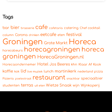
Tags
cafe
bier
bar
catering
cocktail
brasserie
cafetaria
Chef
eetcafe
festival
Corona
eten
column
drinken
Groningen
Horeca
Grote Markt
horecagroningen
horeca
horecabeurs
groningen
HorecaGroningen.nl
Hotel
Jos Beeres
Horecaondernemer
khn
Klaar Af Kook
lid
koffie
martinikerk
lunch
kok
pizza
live muziek
nederland
restaurant
speciaalbier
Pizzeria
snackbar
poelestraat
terras
Wietze Snaak
wijn
Wijnkoperij
studenten
uit eten