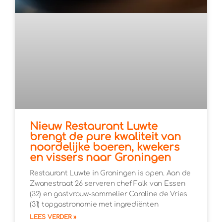
Nieuw Restaurant Luwte
brengt de pure kwaliteit van
noordelijke boeren, kwekers
en vissers naar Groningen
Restaurant Luwte in Groningen is open. Aan de
Zwanestraat 26 serveren chef Falk van Essen
(32) en gastvrouw-sommelier Caroline de Vries
(31) topgastronomie met ingrediënten
LEES VERDER »