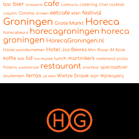
cafe
bier
bar
catering
cocktail
brasserie
cafetaria
Chef
eetcafe
festival
Corona
eten
column
drinken
Groningen
Horeca
Grote Markt
horecagroningen
horeca
horecabeurs
groningen
HorecaGroningen.nl
Hotel
Jos Beeres
Horecaondernemer
khn
Klaar Af Kook
lid
koffie
martinikerk
lunch
kok
pizza
live muziek
nederland
restaurant
speciaalbier
Pizzeria
snackbar
poelestraat
terras
Wietze Snaak
wijn
Wijnkoperij
studenten
uit eten