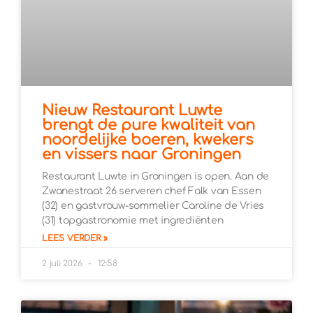
Nieuw Restaurant Luwte
brengt de pure kwaliteit van
noordelijke boeren, kwekers
en vissers naar Groningen
Restaurant Luwte in Groningen is open. Aan de
Zwanestraat 26 serveren chef Falk van Essen
(32) en gastvrouw-sommelier Caroline de Vries
(31) topgastronomie met ingrediënten
LEES VERDER »
2 juli 2026
12:58