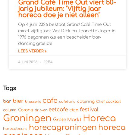
Grand Café Time Out viert 50-
jarig jubileum: ‘Vijftig jaar
horeca doe je niet alleen’
Op 4 juni 2026 bestaat Grand Café Time Out
exact vijftig jaar. Wat Dick en Jeanette Jager in
1976 begonnen als een bescheiden bar-
dancing groeide
LEES VERDER »
4 juni 2026
12:54
Tags
cafe
bier
bar
catering
cocktail
brasserie
cafetaria
Chef
eetcafe
festival
Corona
eten
column
drinken
Groningen
Horeca
Grote Markt
horecagroningen
horeca
horecabeurs