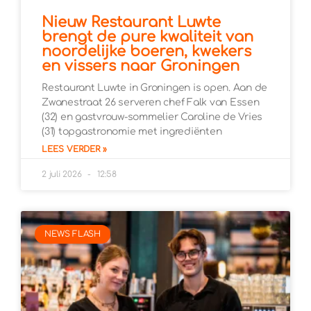
Nieuw Restaurant Luwte
brengt de pure kwaliteit van
noordelijke boeren, kwekers
en vissers naar Groningen
Restaurant Luwte in Groningen is open. Aan de
Zwanestraat 26 serveren chef Falk van Essen
(32) en gastvrouw-sommelier Caroline de Vries
(31) topgastronomie met ingrediënten
LEES VERDER »
2 juli 2026
12:58
NEWS FLASH