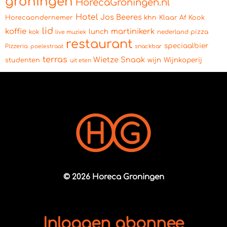
groningen
HorecaGroningen.nl
Hotel
Jos Beeres
Horecaondernemer
khn
Klaar Af Kook
lid
koffie
martinikerk
lunch
kok
pizza
live muziek
nederland
restaurant
speciaalbier
Pizzeria
snackbar
poelestraat
terras
Wietze Snaak
wijn
Wijnkoperij
studenten
uit eten
© 2026 Horeca Groningen
Inloggen abonnee