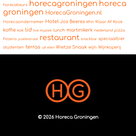
horecagroningen
horeca
horecabeurs
groningen
HorecaGroningen.nl
Hotel
Jos Beeres
Horecaondernemer
khn
Klaar Af Kook
lid
koffie
martinikerk
lunch
kok
pizza
live muziek
nederland
restaurant
speciaalbier
Pizzeria
snackbar
poelestraat
terras
Wietze Snaak
wijn
Wijnkoperij
studenten
uit eten
© 2026 Horeca Groningen