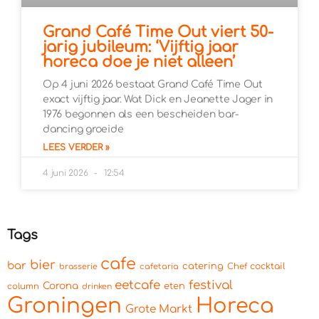
Grand Café Time Out viert 50-
jarig jubileum: ‘Vijftig jaar
horeca doe je niet alleen’
Op 4 juni 2026 bestaat Grand Café Time Out
exact vijftig jaar. Wat Dick en Jeanette Jager in
1976 begonnen als een bescheiden bar-
dancing groeide
LEES VERDER »
4 juni 2026
12:54
Tags
cafe
bier
bar
catering
cocktail
brasserie
cafetaria
Chef
eetcafe
festival
Corona
eten
column
drinken
Groningen
Horeca
Grote Markt