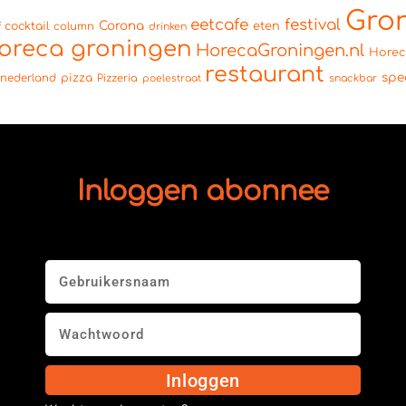
Gro
eetcafe
festival
Corona
cocktail
eten
f
column
drinken
oreca groningen
HorecaGroningen.nl
Hore
restaurant
spe
pizza
nederland
Pizzeria
snackbar
poelestraat
Inloggen abonnee
Inloggen