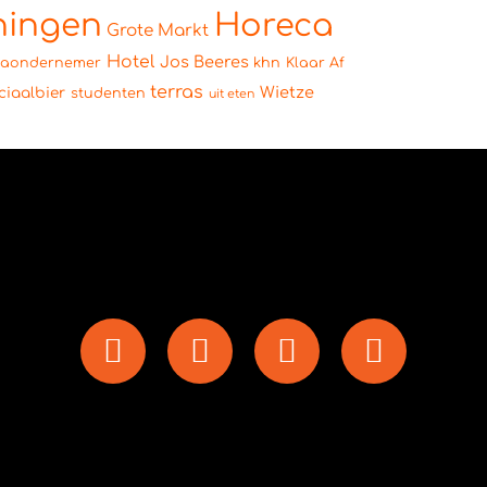
ningen
Horeca
Grote Markt
Hotel
Jos Beeres
caondernemer
khn
Klaar Af
terras
Wietze
ciaalbier
studenten
uit eten