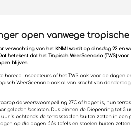
nger open vanwege tropische
ar verwachting van het KNMI wordt op dinsdag 22 en wo
at betekent dat het Tropisch WeerScenario (TWS) voor 
pen blijven.
jke horeca-inspecteurs of het TWS ook voor de dagen e
ropisch WeerScenario ook al van kracht van donderdag 1
op de weersvoorspelling 27C of hoger is, hun terras
ar geleden besloten. Dus binnen de Diepenring tot 3 uu
00 uur ’s ochtends de terrasstoelen buiten zetten in ee
gen op die dagen óók tafels en stoelen buiten zetten