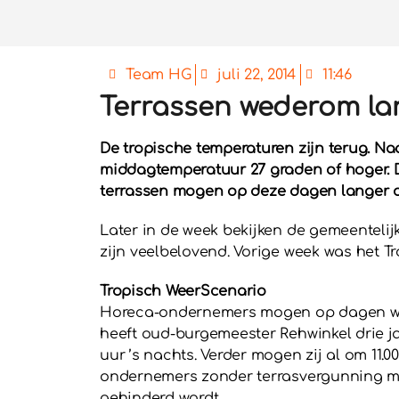
Team HG
juli 22, 2014
11:46
Terrassen wederom la
De tropische temperaturen zijn terug. Na
middagtemperatuur 27 graden of hoger. D
terrassen mogen op deze dagen langer o
Later in de week bekijken de gemeenteli
zijn veelbelovend. Vorige week was het T
Tropisch WeerScenario
Horeca-ondernemers mogen op dagen waar
heeft oud-burgemeester Rehwinkel drie ja
uur ’s nachts. Verder mogen zij al om 11.
ondernemers zonder terrasvergunning mo
gehinderd wordt.