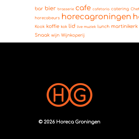
cafe
bier
bar
catering
brasserie
cafetaria
Che
horecagroningen
h
horecabeurs
lid
koffie
martinikerk
lunch
Kook
kok
live muziek
Snaak
wijn
Wijnkoperij
© 2026 Horeca Groningen