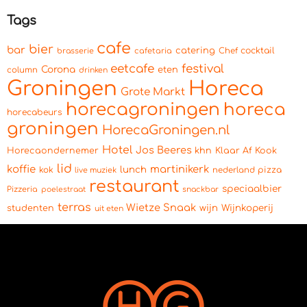
Tags
cafe
bier
bar
catering
cocktail
brasserie
cafetaria
Chef
eetcafe
festival
Corona
eten
column
drinken
Groningen
Horeca
Grote Markt
horecagroningen
horeca
horecabeurs
groningen
HorecaGroningen.nl
Hotel
Jos Beeres
Horecaondernemer
khn
Klaar Af Kook
lid
koffie
martinikerk
lunch
kok
pizza
live muziek
nederland
restaurant
speciaalbier
Pizzeria
snackbar
poelestraat
terras
Wietze Snaak
wijn
Wijnkoperij
studenten
uit eten