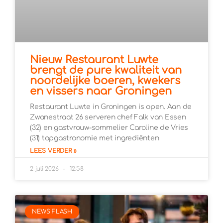
Nieuw Restaurant Luwte
brengt de pure kwaliteit van
noordelijke boeren, kwekers
en vissers naar Groningen
Restaurant Luwte in Groningen is open. Aan de
Zwanestraat 26 serveren chef Falk van Essen
(32) en gastvrouw-sommelier Caroline de Vries
(31) topgastronomie met ingrediënten
LEES VERDER »
2 juli 2026
12:58
NEWS FLASH