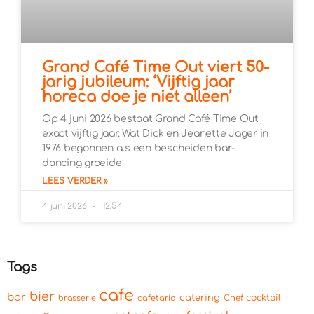
Grand Café Time Out viert 50-
jarig jubileum: ‘Vijftig jaar
horeca doe je niet alleen’
Op 4 juni 2026 bestaat Grand Café Time Out
exact vijftig jaar. Wat Dick en Jeanette Jager in
1976 begonnen als een bescheiden bar-
dancing groeide
LEES VERDER »
4 juni 2026
12:54
Tags
cafe
bier
bar
catering
cocktail
brasserie
cafetaria
Chef