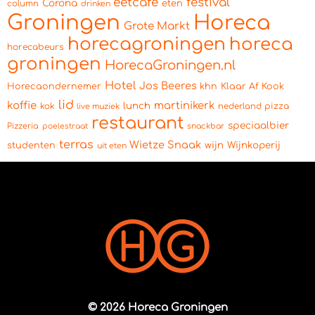
eetcafe
festival
Corona
eten
column
drinken
Groningen
Horeca
Grote Markt
horecagroningen
horeca
horecabeurs
groningen
HorecaGroningen.nl
Hotel
Jos Beeres
Horecaondernemer
khn
Klaar Af Kook
lid
koffie
martinikerk
lunch
kok
pizza
live muziek
nederland
restaurant
speciaalbier
Pizzeria
snackbar
poelestraat
terras
Wietze Snaak
wijn
Wijnkoperij
studenten
uit eten
© 2026 Horeca Groningen