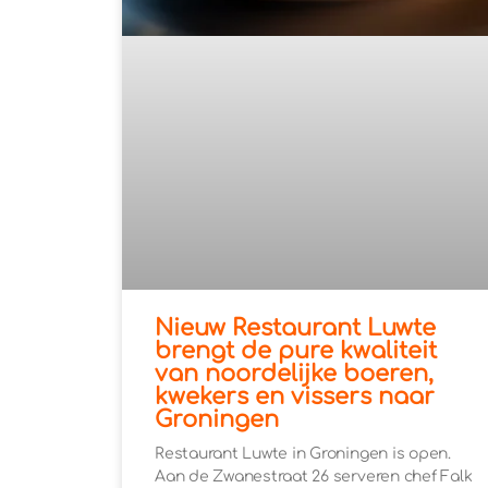
Nieuw Restaurant Luwte
brengt de pure kwaliteit
van noordelijke boeren,
kwekers en vissers naar
Groningen
Restaurant Luwte in Groningen is open.
Aan de Zwanestraat 26 serveren chef Falk