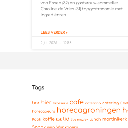
van Essen (32) en gastvrouw-sommelier
Caroline de Vries (31) topgastronomie met
ingrediënten
LEES VERDER »
2 juli 2026
12:58
Tags
cafe
bier
bar
catering
brasserie
cafetaria
Che
horecagroningen
h
horecabeurs
lid
koffie
martinikerk
lunch
Kook
kok
live muziek
Snaak
wijn
Wijnkoperij