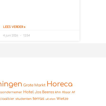
LEES VERDER »
4 juni 2026
12:54
ningen
Horeca
Grote Markt
Hotel
Jos Beeres
caondernemer
khn
Klaar Af
terras
Wietze
ciaalbier
studenten
uit eten