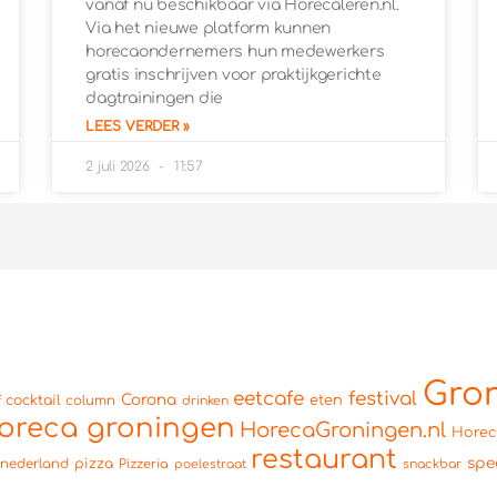
vanaf nu beschikbaar via Horecaleren.nl.
Via het nieuwe platform kunnen
horecaondernemers hun medewerkers
gratis inschrijven voor praktijkgerichte
dagtrainingen die
LEES VERDER »
2 juli 2026
11:57
Gro
eetcafe
festival
Corona
cocktail
eten
f
column
drinken
oreca groningen
HorecaGroningen.nl
Hore
restaurant
spe
pizza
nederland
Pizzeria
snackbar
poelestraat