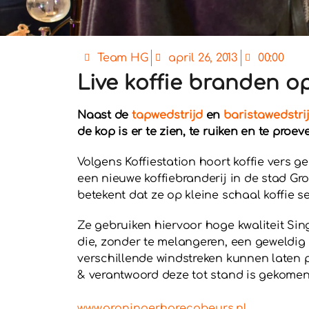
Team HG
april 26, 2013
00:00
Live koffie branden 
Naast de
tapwedstrijd
en
baristawedstri
de kop is er te zien, te ruiken en te proev
Volgens Koffiestation hoort koffie vers 
een nieuwe koffiebranderij in de stad G
betekent dat ze op kleine schaal koffie 
Ze gebruiken hiervoor hoge kwaliteit Sing
die, zonder te melangeren, een geweldig
verschillende windstreken kunnen laten p
& verantwoord deze tot stand is gekomen
www.groningerhorecabeurs.nl