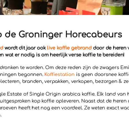
op de Groninger Horecabeurs
jd
wordt dit jaar ook
live koffie gebrand
door de heren v
en wat er nodig is om heerlijk verse koffie te bereiden!
gedronken te worden. Om deze reden zijn de zwagers Emi
roningen begonnen.
Koffiestation
is geen doorsnee koffie
selecteren, branden, verpakken, verkopen, bezorgen & 
le Estate of Single Origin arabica koffie. Elk land van 
 uitgesproken kop koffie opleveren. Naast dat de here
roeven heeft het nog een voordeel. Ze weten exact waa
.