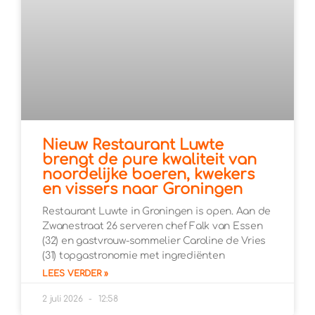
Nieuw Restaurant Luwte
brengt de pure kwaliteit van
noordelijke boeren, kwekers
en vissers naar Groningen
Restaurant Luwte in Groningen is open. Aan de
Zwanestraat 26 serveren chef Falk van Essen
(32) en gastvrouw-sommelier Caroline de Vries
(31) topgastronomie met ingrediënten
LEES VERDER »
2 juli 2026
12:58