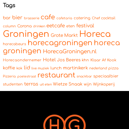
Tags
cafe
bier
bar
catering
cocktail
brasserie
cafetaria
Chef
eetcafe
festival
Corona
eten
column
drinken
Groningen
Horeca
Grote Markt
horecagroningen
horeca
horecabeurs
groningen
HorecaGroningen.nl
Hotel
Jos Beeres
Horecaondernemer
khn
Klaar Af Kook
lid
koffie
martinikerk
lunch
kok
pizza
live muziek
nederland
restaurant
speciaalbier
Pizzeria
snackbar
poelestraat
terras
Wietze Snaak
wijn
Wijnkoperij
studenten
uit eten