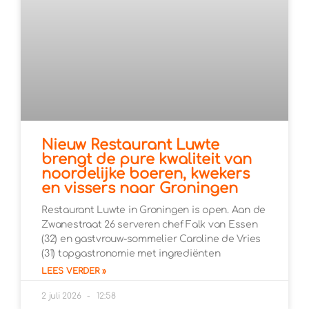
Nieuw Restaurant Luwte
brengt de pure kwaliteit van
noordelijke boeren, kwekers
en vissers naar Groningen
Restaurant Luwte in Groningen is open. Aan de
Zwanestraat 26 serveren chef Falk van Essen
(32) en gastvrouw-sommelier Caroline de Vries
(31) topgastronomie met ingrediënten
LEES VERDER »
2 juli 2026
12:58