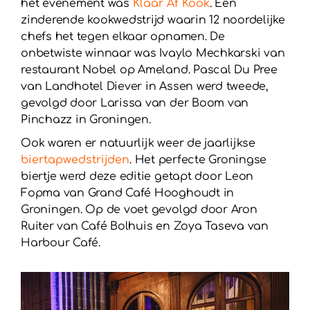
het evenement was
Klaar Af Kook
. Een
zinderende kookwedstrijd waarin 12 noordelijke
chefs het tegen elkaar opnamen. De
onbetwiste winnaar was Ivaylo Mechkarski van
restaurant Nobel op Ameland. Pascal Du Pree
van Landhotel Diever in Assen werd tweede,
gevolgd door Larissa van der Boom van
Pinchazz in Groningen.
Ook waren er natuurlijk weer de jaarlijkse
biertapwedstrijden
. Het perfecte Groningse
biertje werd deze editie getapt door Leon
Fopma van Grand Café Hooghoudt in
Groningen. Op de voet gevolgd door Aron
Ruiter van Café Bolhuis en Zoya Taseva van
Harbour Café.