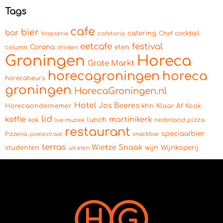
Tags
cafe
bier
bar
catering
cocktail
brasserie
cafetaria
Chef
eetcafe
festival
Corona
eten
column
drinken
Groningen
Horeca
Grote Markt
horecagroningen
horeca
horecabeurs
groningen
HorecaGroningen.nl
Hotel
Jos Beeres
Horecaondernemer
khn
Klaar Af Kook
lid
koffie
martinikerk
lunch
kok
pizza
live muziek
nederland
restaurant
speciaalbier
Pizzeria
snackbar
poelestraat
terras
Wietze Snaak
wijn
Wijnkoperij
studenten
uit eten