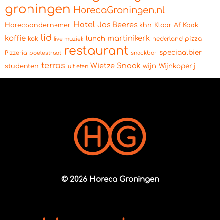
groningen
HorecaGroningen.nl
Hotel
Jos Beeres
Horecaondernemer
khn
Klaar Af Kook
lid
koffie
martinikerk
lunch
kok
pizza
live muziek
nederland
restaurant
speciaalbier
Pizzeria
snackbar
poelestraat
terras
Wietze Snaak
wijn
Wijnkoperij
studenten
uit eten
© 2026 Horeca Groningen