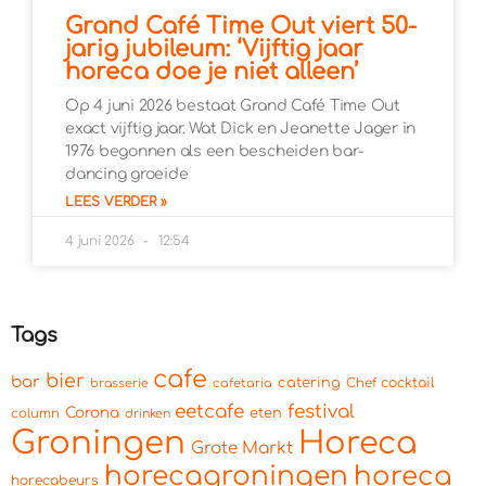
Grand Café Time Out viert 50-
jarig jubileum: ‘Vijftig jaar
horeca doe je niet alleen’
Op 4 juni 2026 bestaat Grand Café Time Out
exact vijftig jaar. Wat Dick en Jeanette Jager in
1976 begonnen als een bescheiden bar-
dancing groeide
LEES VERDER »
4 juni 2026
12:54
Tags
cafe
bier
bar
catering
cocktail
brasserie
cafetaria
Chef
eetcafe
festival
Corona
eten
column
drinken
Groningen
Horeca
Grote Markt
horecagroningen
horeca
horecabeurs