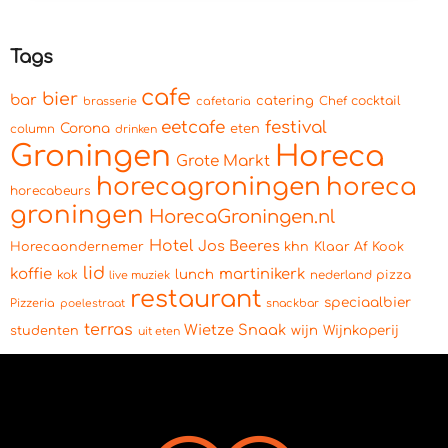
Tags
cafe
bier
bar
catering
cocktail
brasserie
cafetaria
Chef
eetcafe
festival
Corona
eten
column
drinken
Groningen
Horeca
Grote Markt
horecagroningen
horeca
horecabeurs
groningen
HorecaGroningen.nl
Hotel
Jos Beeres
Horecaondernemer
khn
Klaar Af Kook
lid
koffie
martinikerk
lunch
kok
pizza
live muziek
nederland
restaurant
speciaalbier
Pizzeria
snackbar
poelestraat
terras
Wietze Snaak
wijn
Wijnkoperij
studenten
uit eten