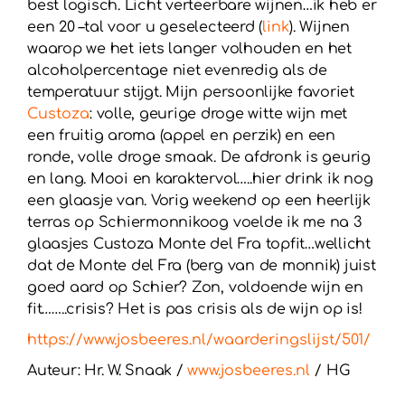
best logisch. Licht verteerbare wijnen…ik heb er
een 20 –tal voor u geselecteerd (
link
). Wijnen
waarop we het iets langer volhouden en het
alcoholpercentage niet evenredig als de
temperatuur stijgt. Mijn persoonlijke favoriet
Custoza
: volle, geurige droge witte wijn met
een fruitig aroma (appel en perzik) en een
ronde, volle droge smaak. De afdronk is geurig
en lang. Mooi en karaktervol…..hier drink ik nog
een glaasje van. Vorig weekend op een heerlijk
terras op Schiermonnikoog voelde ik me na 3
glaasjes Custoza Monte del Fra topfit…wellicht
dat de Monte del Fra (berg van de monnik) juist
goed aard op Schier? Zon, voldoende wijn en
fit……..crisis? Het is pas crisis als de wijn op is!
https://www.josbeeres.nl/waarderingslijst/501/
Auteur: Hr. W. Snaak /
www.josbeeres.nl
/ HG