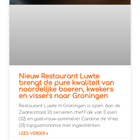
Nieuw Restaurant Luwte
brengt de pure kwaliteit van
noordelijke boeren, kwekers
en vissers naar Groningen
Restaurant Luwte in Groningen is open. Aan de
Zwanestraat 26 serveren chef Falk van Essen
(32) en gastvrouw-sommelier Caroline de Vries
(31) topgastronomie met ingrediënten
LEES VERDER »