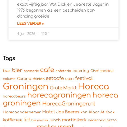
exact vijftig jaar. Wat Dick en Jeanette Jager in
1976 begonnen als een bescheiden bar-
dancing groeide
LEES VERDER »
4 juni 2026
12:54
Tags
cafe
bier
bar
catering
cocktail
brasserie
cafetaria
Chef
eetcafe
festival
Corona
eten
column
drinken
Groningen
Horeca
Grote Markt
horecagroningen
horeca
horecabeurs
groningen
HorecaGroningen.nl
Hotel
Jos Beeres
Horecaondernemer
khn
Klaar Af Kook
lid
koffie
martinikerk
lunch
kok
pizza
live muziek
nederland