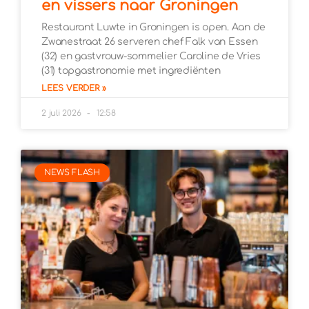
en vissers naar Groningen
Restaurant Luwte in Groningen is open. Aan de
Zwanestraat 26 serveren chef Falk van Essen
(32) en gastvrouw-sommelier Caroline de Vries
(31) topgastronomie met ingrediënten
LEES VERDER »
2 juli 2026
12:58
NEWS FLASH