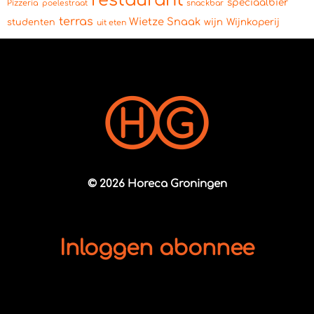
restaurant
speciaalbier
Pizzeria
snackbar
poelestraat
terras
Wietze Snaak
wijn
Wijnkoperij
studenten
uit eten
© 2026 Horeca Groningen
Inloggen abonnee