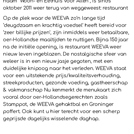
naam “Woon- en Eethuis Voor Allen”, is sinds
oktober 2011 weer terug van weggeweest: restaurant
Op de plek waar de WEEVA zo’n lange tijd
‘deugdzaam en krachtig voedsel’ heeft bereid voor
‘zeer billijke prijzen’, zijn inmiddels weer betaalbare,
oer-Hollandse maaltijden te nuttigen. Bijna 150 jaar
na de initiële opening, is restaurant WEEVA weer
nieuw leven ingeblazen. De nostalgische sfeer van
weleer is in een nieuw jasje gegoten, met een
duidelijke knipoog naar het verleden. WEEVA staat
voor een uitstekende prijs/kwaliteitsverhouding,
streekproducten, gezonde voeding, gastheerschap
& vakmanschap Nu kenmerkt de menukaart zich
vooral door oer-Hollandsegerechten zoals
Stamppot, de WEEVA gehaktbal en Groninger
poffert. Ook kunt u hier terecht voor een scherp
geprijsde dagelijks wisselende daghap.