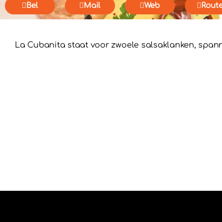
Bel
Mail
Web
Rout
La Cubanita staat voor zwoele salsaklanken, spann