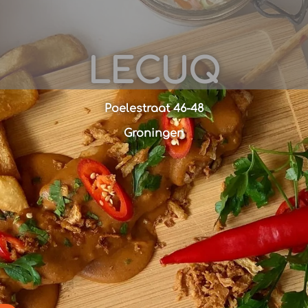
LECUQ
Poelestraat 46-48
Groningen