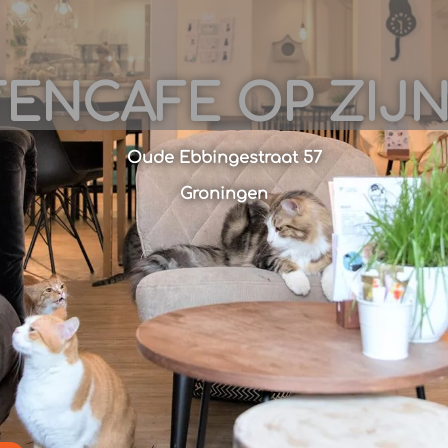
TENCAFE OP ZIJN
Oude Ebbingestraat 57
Groningen