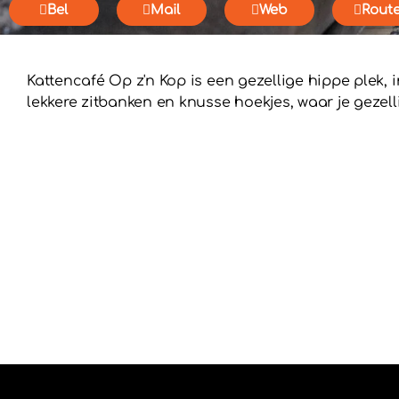
Bel
Mail
Web
Rout
Kattencafé Op z'n Kop is een gezellige hippe plek, i
lekkere zitbanken en knusse hoekjes, waar je gezell