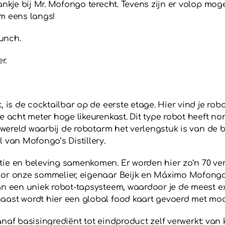
nkje bij Mr. Mofongo terecht. Tevens zijn er volop mog
m eens langs!
lunch.
r.
, is de cocktailbar op de eerste etage. Hier vind je r
e acht meter hoge likeurenkast. Dit type robot heeft n
 wereld waarbij de robotarm het verlengstuk is van de b
 van Mofongo’s Distillery.
ie en beleving samenkomen. Er worden hier zo’n 70 ve
or onze sommelier, eigenaar Beijk en Máximo Mofongo z
an een uniek robot-tapsysteem, waardoor je de meest ex
ast wordt hier een global food kaart gevoerd met moo
vanaf basisingrediënt tot eindproduct zelf verwerkt: va