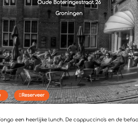
Oude Boteringestraat 26
Groningen
e
Reserveer
fongo een heerlijke lunch. De cappuccino's en de befa