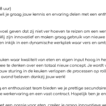
8 uur)
n wil je graag jouw kennis en ervaring delen met een en
voel geven dat zij niet ver hoeven te reizen om een we
r. Wij zijn innovatief en maken graag gebruik van nieu
 inkijk in een dynamische werkplek waar vers en amba
euken waar kwaliteit van eten en eigen input hoog in h
mee te denken over een totaal nieuw concept. Je wordt 
uw sturing in de keuken verlopen de processen op rollet
avond beleven dankzij jouw werk!
g en enthousiast team bieden we je prettige secundai
e werkervaring en een vast contract. Hopelijk ben je 
et een passie voor eten, creëer je graag innovatieve 