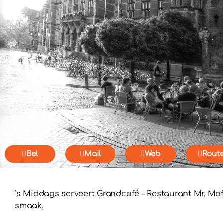
Bel
Mail
Web
Rout
’s Middags serveert Grandcafé – Restaurant Mr. Mo
smaak.