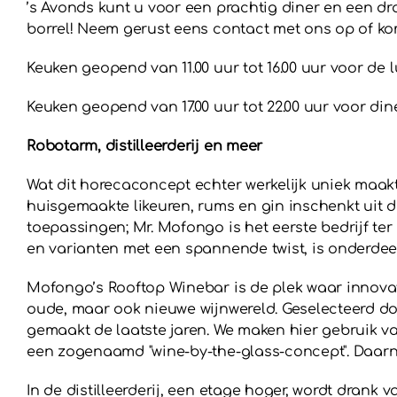
’s Avonds kunt u voor een prachtig diner en een dra
borrel! Neem gerust eens contact met ons op of ko
Keuken geopend van 11.00 uur tot 16.00 uur voor de 
Keuken geopend van 17.00 uur tot 22.00 uur voor dine
Robotarm, distilleerderij en meer
Wat dit horecaconcept echter werkelijk uniek maakt
huisgemaakte likeuren, rums en gin inschenkt uit d
toepassingen; Mr. Mofongo is het eerste bedrijf ter
en varianten met een spannende twist, is onderdeel
Mofongo’s Rooftop Winebar is de plek waar innovat
oude, maar ook nieuwe wijnwereld. Geselecteerd do
gemaakt de laatste jaren. We maken hier gebruik v
een zogenaamd "wine-by-the-glass-concept". Daarna
In de distilleerderij, een etage hoger, wordt drank 