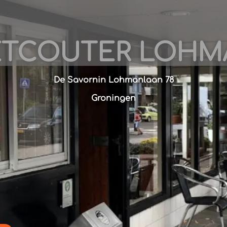
ETCOUTER LOHM
De Savornin Lohmanlaan 78
Groningen