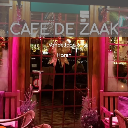
CAFE DE ZAAK
Vondellaan 6
Haren