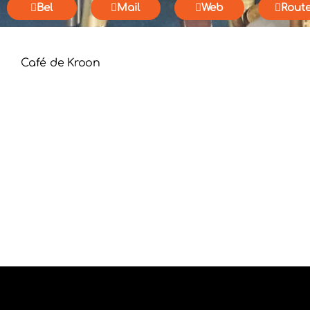
Bel
Mail
Web
Rout
Café de Kroon