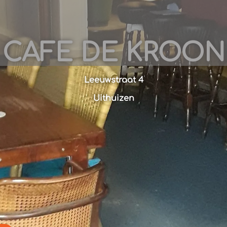
CAFE DE KROON
Leeuwstraat 4
Uithuizen