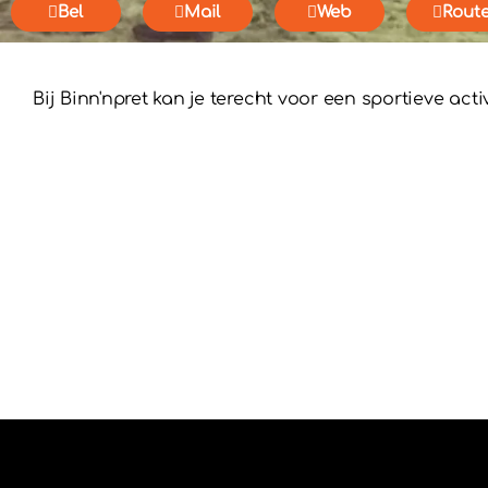
Bel
Mail
Web
Rout
Bij Binn'npret kan je terecht voor een sportieve activ