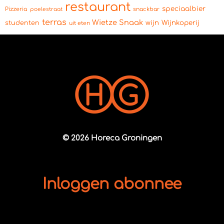
restaurant
speciaalbier
Pizzeria
snackbar
poelestraat
terras
Wietze Snaak
wijn
Wijnkoperij
studenten
uit eten
© 2026 Horeca Groningen
Inloggen abonnee