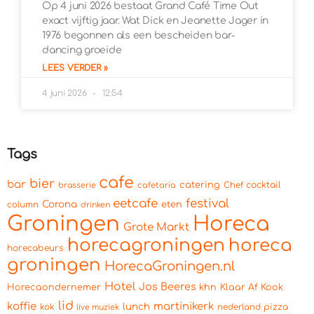
Op 4 juni 2026 bestaat Grand Café Time Out
exact vijftig jaar. Wat Dick en Jeanette Jager in
1976 begonnen als een bescheiden bar-
dancing groeide
LEES VERDER »
4 juni 2026
12:54
Tags
cafe
bier
bar
catering
cocktail
brasserie
cafetaria
Chef
eetcafe
festival
Corona
eten
column
drinken
Groningen
Horeca
Grote Markt
horecagroningen
horeca
horecabeurs
groningen
HorecaGroningen.nl
Hotel
Jos Beeres
Horecaondernemer
khn
Klaar Af Kook
lid
koffie
martinikerk
lunch
kok
pizza
live muziek
nederland