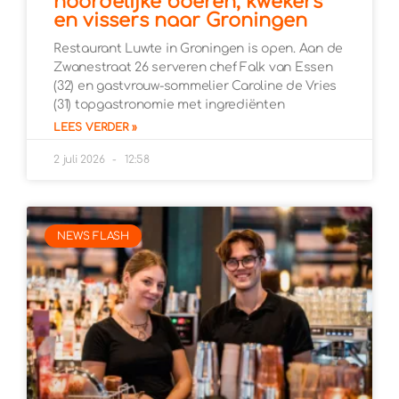
noordelijke boeren, kwekers
en vissers naar Groningen
Restaurant Luwte in Groningen is open. Aan de
Zwanestraat 26 serveren chef Falk van Essen
(32) en gastvrouw-sommelier Caroline de Vries
(31) topgastronomie met ingrediënten
LEES VERDER »
2 juli 2026
12:58
NEWS FLASH