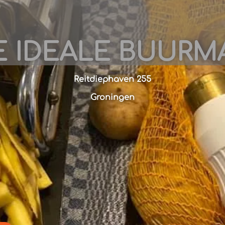
E IDEALE BUURM
Reitdiephaven 255
Groningen